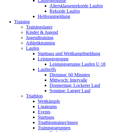
Laufergebnisse
Altersklassenrekorde Laufen
Rekorde Laufen
Helferanmeldung
Training
Trainingslager
Kinder & Jugend
Jugendtraining
Athletiktraining
Laufen
Startpass und Wettkampfmeldung
Leistungsgruppe
Leistungsgruppe Laufen U 18
Lauftreffs
Dienstag: 60 Minuten
Mittwoch: Intervalle
Donnerstag: Lockerer Lauf
Sonntag: Langer Lauf
Triathlon
Wettkämpfe
Ligateams
Events
Startpass
Triathlontrainer/innen
Trainingsgruppen