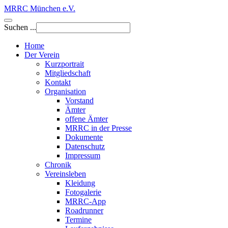
MRRC München e.V.
Suchen ...
Home
Der Verein
Kurzportrait
Mitgliedschaft
Kontakt
Organisation
Vorstand
Ämter
offene Ämter
MRRC in der Presse
Dokumente
Datenschutz
Impressum
Chronik
Vereinsleben
Kleidung
Fotogalerie
MRRC-App
Roadrunner
Termine