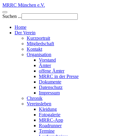
MRRC München e.V.
Suchen ...
Home
Der Verein
Kurzportrait
Mitgliedschaft
Kontakt
Organisation
Vorstand
Ämter
offene Ämter
MRRC in der Presse
Dokumente
Datenschutz
Impressum
Chronik
Vereinsleben
Kleidung
Fotogalerie
MRRC-App
Roadrunner
Termine