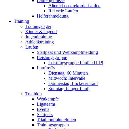
Laufergebnisse
Altersklassenrekorde Laufen
Rekorde Laufen
Helferanmeldung
Training
Trainingslager
Kinder & Jugend
Jugendtraining
Athletiktraining
Laufen
Startpass und Wettkampfmeldung
Leistungsgruppe
Leistungsgruppe Laufen U 18
Lauftreffs
Dienstag: 60 Minuten
Mittwoch: Intervalle
Donnerstag: Lockerer Lauf
Sonntag: Langer Lauf
Triathlon
Wettkämpfe
Ligateams
Events
Startpass
Triathlontrainer/innen
Trainingsgruppen